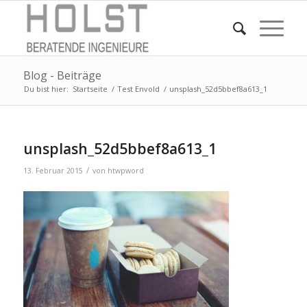
Blog - Beiträge
Du bist hier:
Startseite
/
Test Envold
/
unsplash_52d5bbef8a613_1
unsplash_52d5bbef8a613_1
/
13. Februar 2015
von
htwpword