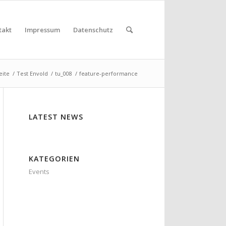
takt
Impressum
Datenschutz
eite
/
Test Envold
/
tu_008
/
feature-performance
LATEST NEWS
KATEGORIEN
Events