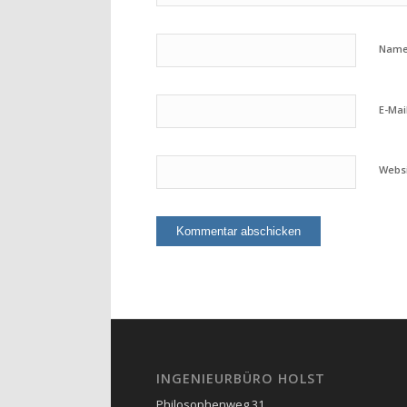
Nam
E-Mai
Webs
INGENIEURBÜRO HOLST
Philosophenweg 31