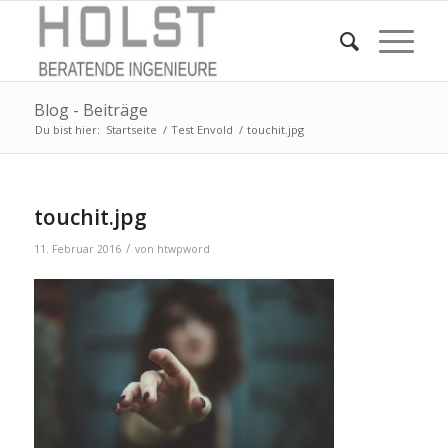
Blog - Beiträge
Du bist hier:
Startseite
/
Test Envold
/
touchit.jpg
touchit.jpg
/
11. Februar 2016
von
htwpword