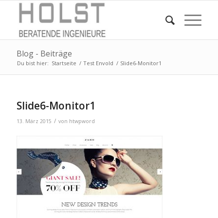
Blog - Beiträge
Du bist hier:
Startseite
/
Test Envold
/
Slide6-Monitor1
Slide6-Monitor1
/
13. März 2015
von
htwpword