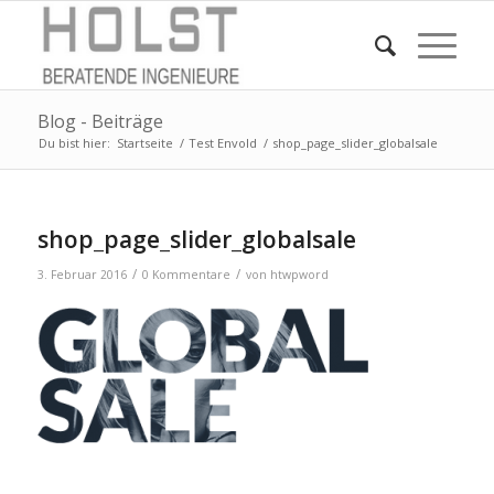
Blog - Beiträge
Du bist hier:
Startseite
/
Test Envold
/
shop_page_slider_globalsale
shop_page_slider_globalsale
/
/
3. Februar 2016
0 Kommentare
von
htwpword