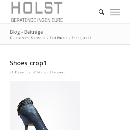
Blog - Beiträge
Du bist hier:
Startseite
/
Test Envold
/
Shoes_crop1
Shoes_crop1
/
21. Dezember 2014
von
htwpword