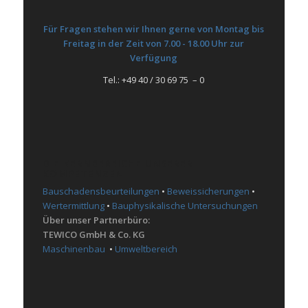
Für Fragen stehen wir Ihnen gerne von Montag bis
Freitag in der Zeit von 7.00 - 18.00 Uhr zur
Verfügung
Tel.: +49 40 / 30 69 75 – 0
DIE KERNBEREICHE UNSERER
KOMPETENZEN
Bauschadensbeurteilungen
•
Beweissicherungen
•
Wertermittlung
•
Bauphysikalische Untersuchungen
Über unser Partnerbüro:
TEWICO GmbH & Co. KG
Maschinenbau
•
Umweltbereich