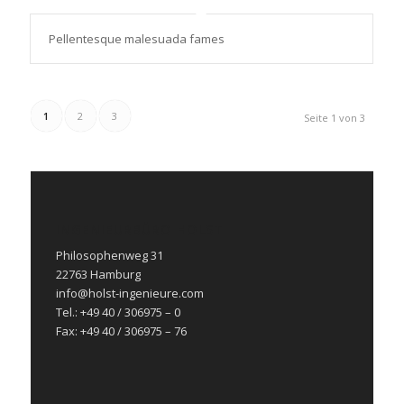
Pellentesque malesuada fames
1
2
3
Seite 1 von 3
INGENIEURBÜRO HOLST
Philosophenweg 31
22763 Hamburg
info@holst-ingenieure.com
Tel.: +49 40 / 306975 – 0
Fax: +49 40 / 306975 – 76