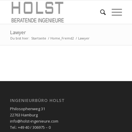
Lawyer
Du bist hier:
Startseite
/
Home_Fremd2
/
Lawyer
INGENIEURBÜRO HOLST
Philosophenweg 31
22763 Hamburg
info@holst-ingenieure.com
Tel.: +49 40 / 306975 – 0